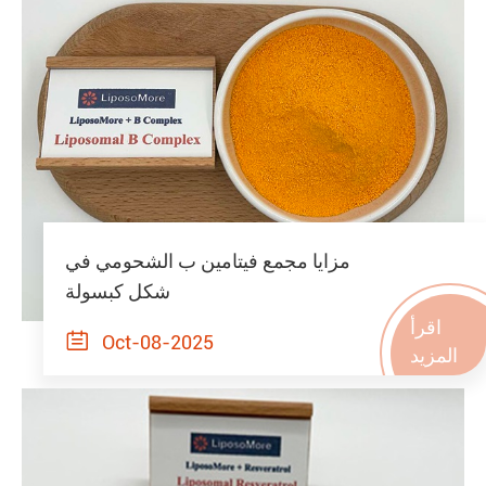
مزايا مجمع فيتامين ب الشحومي في
شكل كبسولة
اقرأ

Oct-08-2025
المزيد