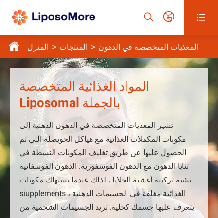




المغذيات المتخصصة في الدهون
المنتجات
المنزل
المواد الغذائية المتخصصة
Liposomal بالجملة
تشير المغذيات المتخصصة في الدهون الدهنية إلى
مكونات المكملات الغذائية مع هياكل الحويصلة التي تم
الحصول عليها عن طريق تغليف المكونات النشطة في
ثنايا الدهون مع الدهون الفوسفورية. الدهون الفوسفاتية
تشبه تركيبة أغشية الخلايا ، لذلك عندما تستهلك مكونات
siupplements الغذائية مغلفة في الجسيمات الدهنية ،
يتعرف عليها جسمك كخلية. تزيد الجسيمات الشحمية من