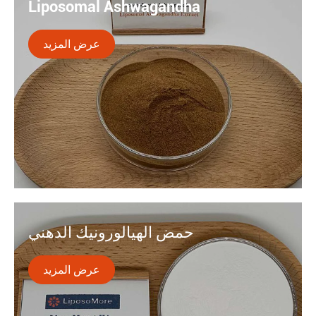
شوك الحليب. تقنية الليبوسوم تغلف السيليمارين في طبقة
Liposomal Ashwagandha
ثنائية للدهون. وقد أظهرت التجارب أن سيليمارين الليبوسوم
يمكن أن يعزز حماية الكبد بواسطة ، من من من من من من.
عرض المزيد

توفر أشواغاندا الليبوزومية فوائد تعزيز التوافر البيولوجي
ودعم الإجهاد. هذا المستخلص المتكيف ، المغطى في
حمض الهيالورونيك الدهني
الجسيمات الشحمية ، يعزز الهدوء وتوازن الطاقة والمرونة
مع امتصاص فائق مقارنة بالأشكال التقليدية.
عرض المزيد
