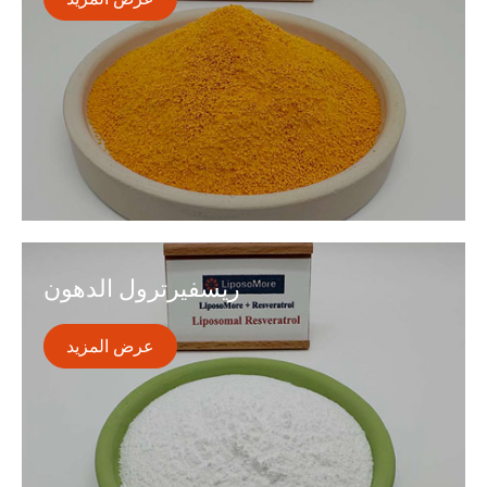

الكركمين هو مركب طبيعي مع خصائص صحية مضادة
للأكسدة و jointh. نظام توصيل الدهون لدينا يعزز فوائد هذا
ريسفيرترول الدهون
المركب القوي. من خلال دمج الكركمين الشحمي في روتينك
اليومي ، يمكنك دعم جسمك بالدفاعات الطبيعية.
عرض المزيد
