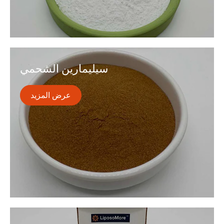
ريسفراترول هو مادة كيميائية نباتية تحدث بشكل طبيعي. إنه
غير قابل للذوبان في الماء ويصعب امتصاصه. تكنولوجيا
سيليمارين الشحمي
الجسيمات الدهنية لدينا تغلف ريسفراترول في طبقة ثنائية
للدهون ، مما يزيد الامتصاص النسبي بحوالي 14 مرة.
عرض المزيد

سيليمارين هو مركب فلافونويد طبيعي مستخرج من بذور