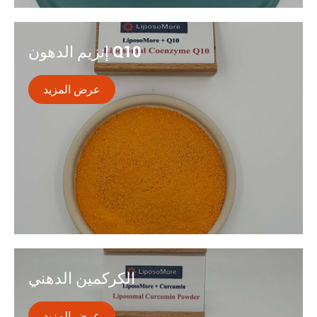
كيرسيتين هو فلافونويد النبات مع خصائص مضادة للأكسدة
قوية مع امتصاص منخفض والتوافر البيولوجي. عندما يتم
إنزيم الدهون Q10
دمجها مع تقنية liposomal لدينا ، يتم التعامل مع هذه القيود.
عرض المزيد

أنزيم Q10 هو مضاد للأكسدة طبيعي موجود في كل خلية من
خلايا الجسم. تقنية توصيل الدهون تغلف الإنزيم المساعد Q10
الكركمين الدهني
في جزيئات الدهون (الدهون) ، وتشكل حويصلات صغيرة
تحاكي أغشية خلايا الجسم.
عرض المزيد