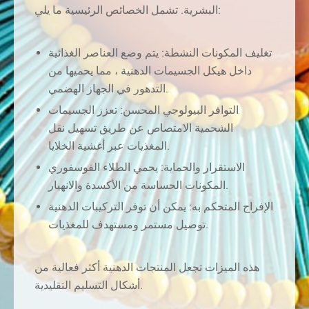
البشرية. تشمل الخصائص الرئيسية ما يلي:
تغليف المكونات النشطة: يتم وضع العناصر الغذائية
داخل هيكل الجسيمات الدهنية ، مما يحميها من
التدهور في الجهاز الهضمي.
التوافر البيولوجي المحسن: تعزز الجسيمات
الشحمية الامتصاص عن طريق تسهيل نقل
المغذيات عبر أغشية الخلايا.
الاستقرار والحماية: يحمي الطلاء الفوسفوري
المكونات الحساسة من الأكسدة والانهيار.
الإفراج المتحكم به: يمكن أن توفر التركيبات الدهنية
توصيل مستمر ومستهدف للمغذيات.
هذه الميزات تجعل المنتجات الدهنية أكثر فعالية من
أشكال التسليم التقليدية.