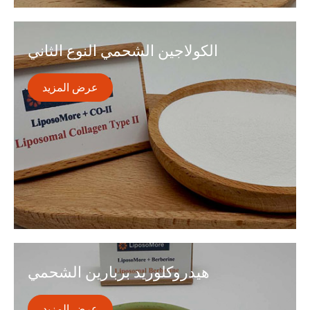
الميلاتونين هو هرمون تنتجه الغدة الصنوبرية في الدماغ.
عندما يتم دمجه مع تقنية الدهون ، يتم تعزيز فعاليته ، مما
الكولاجين الشحمي النوع الثاني
يوفر امتصاصًا فائقًا ونتائج أسرع ومحسنات تدوم طويلاً.
عرض المزيد

يشير الكولاجين الشحمي من النوع الثاني إلى الكولاجين من
النوع الثاني المغليف في الجسيمات الشحمية. يمكن للجسم
هيدروكلوريد بربارين الشحمي
امتصاص هذا الشكل من الكولاجين بشكل أكثر فعالية ولعب
دوره في صحة المفاصل والغضاريف.
عرض المزيد