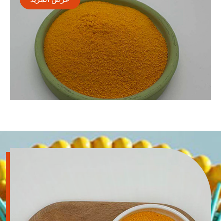

البربارين هو نوع من قلويد isoquinoline المستخرج
والمنفصل عن النباتات مثل الأدوية العشبية الصينية Coptis
chinensis. ومع ذلك ، فإن توافرها عن طريق الفم منخفض
للغاية (>>>). تكنولوجيا الحويصلية تحل هذه المشكلة.
