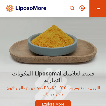



المكونات Liposomal قسط لعلامتك
التجارية
فيتامين ج ، الجلوتاثيون ، D3 ، K2 ، Q10 ، اللرون ، المغنيسيوم
وأكثر من ذلك
Explore More