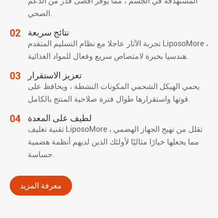
المستهدفة في الجسم ، مما يوفر أقصى قدر من الدعم
الصحي.
نتائج سريعة
02
تجربة الآثار عاجلا مع نظام التسليم المتقدم LiposoMore ،
هندسيا بخبرة لامتصاص سريع وفعال للمواد الغذائية.
تعزيز الاستقرار
03
يحمي الهيكل الشحمي المكونات النشطة ، ويحافظ على
قوتها واستقرارها طوال فترة صلاحية المنتج بالكامل.
لطيف على المعدة
04
تقنية تغليف LiposoMore تقلل من تهيج الجهاز الهضمي ،
مما يجعلها خيارًا مثاليًا لأولئك الذين لديهم أنظمة هضمية
حساسة.
معرفة المزيد