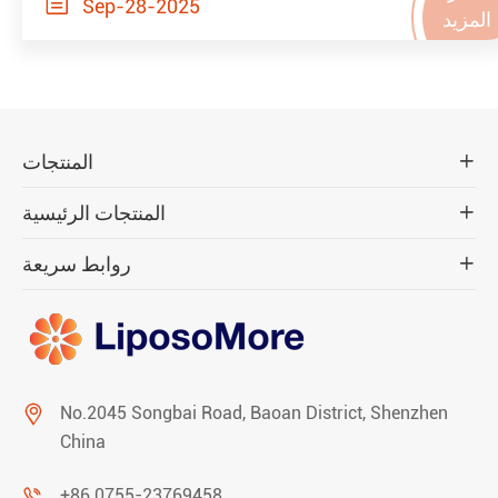

Sep-28-2025
المزيد
المنتجات

المنتجات الرئيسية

روابط سريعة


No.2045 Songbai Road, Baoan District, Shenzhen
China

+86 0755-23769458