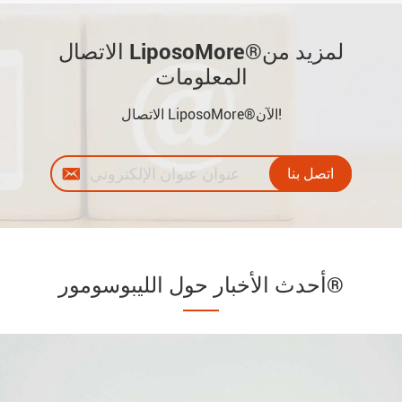
الاتصال LiposoMore®لمزيد من
المعلومات
الاتصال LiposoMore®الآن!

أحدث الأخبار حول الليبوسومور®