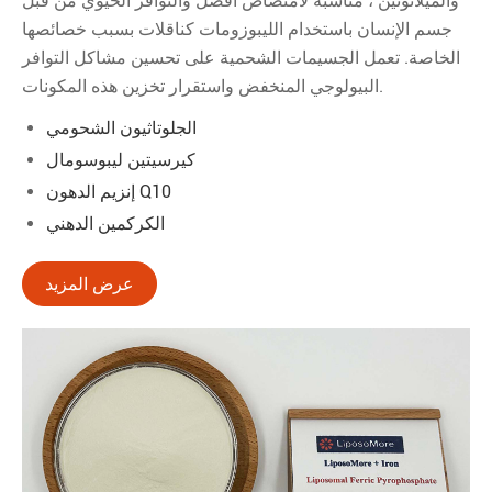
والميلاتونين ، مناسبة لامتصاص أفضل والتوافر الحيوي من قبل
جسم الإنسان باستخدام الليبوزومات كناقلات بسبب خصائصها
الخاصة. تعمل الجسيمات الشحمية على تحسين مشاكل التوافر
البيولوجي المنخفض واستقرار تخزين هذه المكونات.
الجلوتاثيون الشحومي
كيرسيتين ليبوسومال
إنزيم الدهون Q10
الكركمين الدهني
عرض المزيد